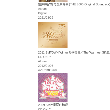
逐夢練習曲 電影原聲帶 (THE BOX (Original Sountrack)
Album
Digital
2021/03/25
2011 SMTOWN Winter 冬季專輯＜The Warmest Gi
CD ONLY
Album
2012/01/06
AVKCD80260
2009 SM巨星夏日精選
CD ONLY