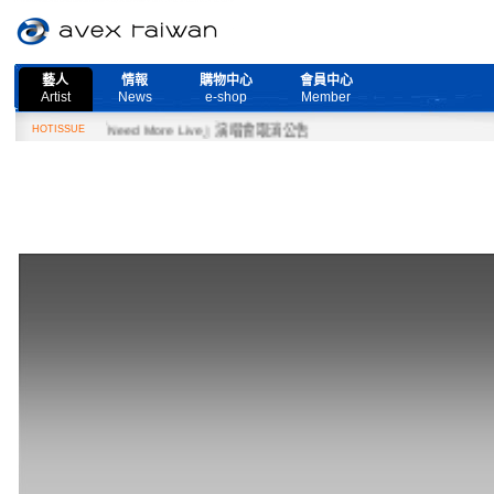
藝人
情報
購物中心
會員中心
Artist
News
e-shop
Member
27日『Need More Live』演唱會取消公告
HOTISSUE