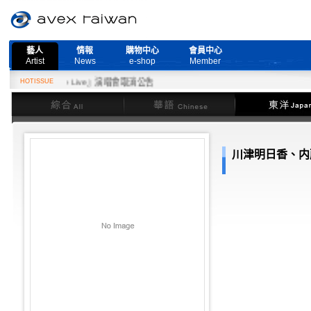
藝人
情報
購物中心
會員中心
Artist
News
e-shop
Member
ed More Live』演唱會取消公告
HOTISSUE
綜合
華語
東洋
川津明日香、内