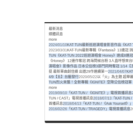
最新消息
媒體訊息
more
2024/01/10
KAT-TUN最新巡迴演唱會影音作品《KAT-T
2023/03/31
KAT-TUN最新專輯《Fantasia》13連
TUN《KAT-TUN 2022巡迴演唱會 Honey》達成8
《Honey》 12連作奪冠 跨海問候台粉 3人直呼想來
演唱會》影像作品 日本公信榜3部門同時奪冠 1/14
挺 最新單曲創佳績 出道29作連續第一
2021/04/07
KA
4/9【五】台壓發行
2020/05/22
以「火」為主題 超華麗
TUN烈火來襲！全新專輯《IGNITE》空降公信榜冠軍
more
2019/09/10
「KAT-TUN / 《IGNITE》」電視首播訊息
TUN / CAST」電視首播訊息
2018/07/13
「KAT-TUN
首播訊息
2018/04/13
「KAT-TUN / 《Ask Yourse
2016/02/26
「KAT-TUN / TRAGEDY」電視首播訊息
2