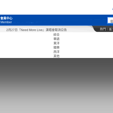
會員中心
Member
熱門：
嵐
2月27日『Need More Live』演唱會取消公告
綜合
華語
東洋
韓樂
西洋
其他