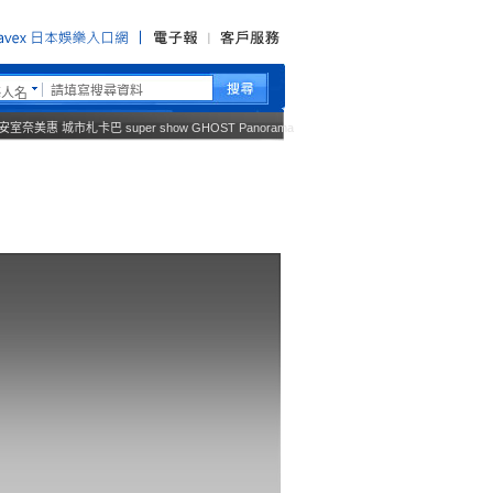
藝人名
安室奈美惠
城市札卡巴
super show
GHOST
Panorama