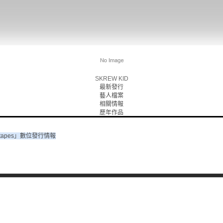
SKREW KID
最新發行
藝人檔案
相關情報
歷年作品
 tapes」數位發行情報