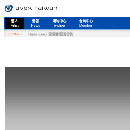
藝人
情報
購物中心
會員中心
Artist
News
e-shop
Member
『Need More Live』演唱會取消公告
HOTISSUE