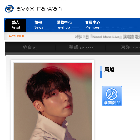
藝人
情報
購物中心
會員中心
Artist
News
e-shop
Member
HOTISSUE
2月27日『Need More Live』演唱會取消公
綜合
華語
東洋
厲旭