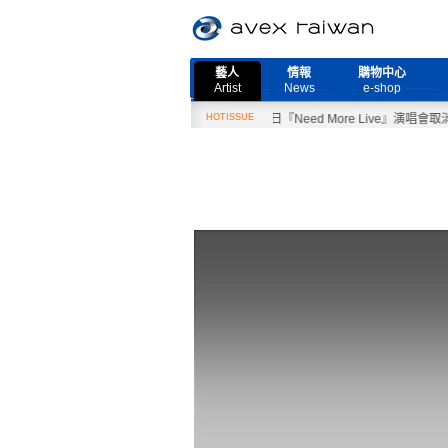
藝人
情報
購物中心
Artist
News
e-shop
2月27日『Need More Live』演唱會取消公告
HOTISSUE