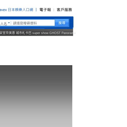
藝人名
安室奈美惠
城市札卡巴
super show
GHOST
Panorama