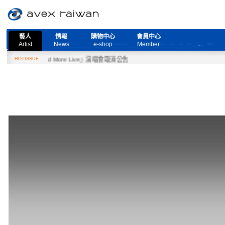
藝人
情報
購物中心
會員中心
Artist
News
e-shop
Member
『Need More Live』演唱會取消公告
HOTISSUE