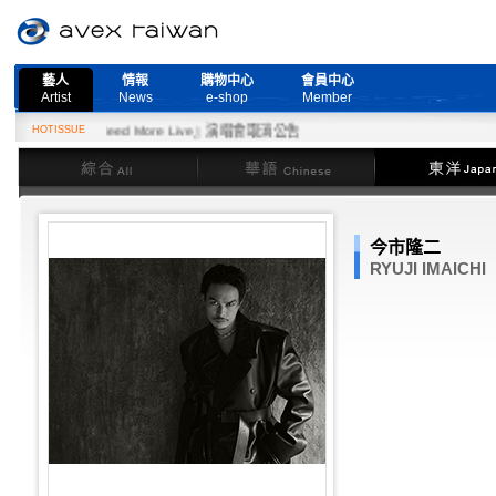
藝人
情報
購物中心
會員中心
Artist
News
e-shop
Member
7日『Need More Live』演唱會取消公告
HOTISSUE
綜合
華語
東洋
今市隆二
RYUJI IMAICHI