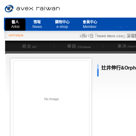
藝人
情報
購物中心
會員中心
Artist
News
e-shop
Member
HOTISSUE
2月27日『Need More Live』演唱
綜合
華語
東洋
辻井伸行&Orpheu