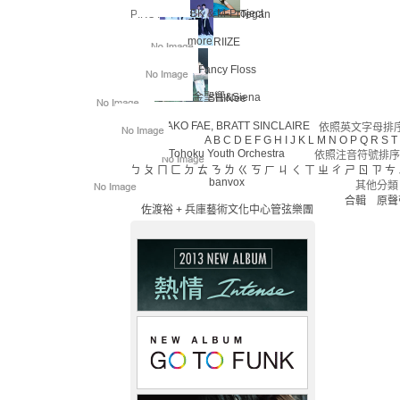
BK & M-Project
PIKOTARO
Tegan
more
RIIZE
Fancy Floss
金聖響&Siena
SHINee
KANAKO FAE, BRATT SINCLAIRE
依照英文字母排序(
A
B
C
D
E
F
G
H
I
J
K
L
M
N
O
P
Q
R
S
T
Tohoku Youth Orchestra
依照注音符號排序
ㄅ
ㄆ
ㄇ
ㄈ
ㄉ
ㄊ
ㄋ
ㄌ
ㄍ
ㄎ
ㄏ
ㄐ
ㄑ
ㄒ
ㄓ
ㄔ
ㄕ
ㄖ
ㄗ
ㄘ
banvox
其他分類
合輯
原聲
佐渡裕 + 兵庫藝術文化中心管弦樂團
田中公平