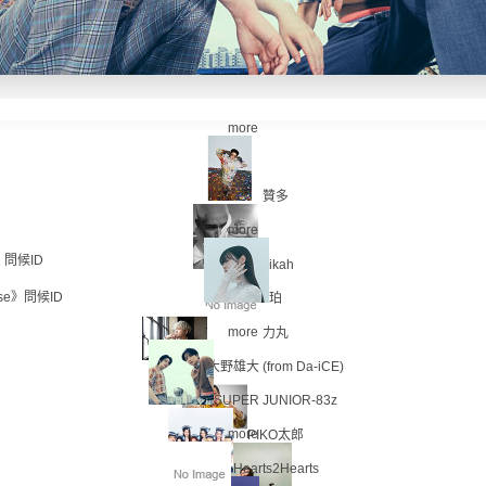
more
贊多
more
r》問候ID
mikah
ise》問候ID
珀
more
力丸
大野雄大 (from Da-iCE)
SUPER JUNIOR-83z
more
PIKO太郎
Hearts2Hearts