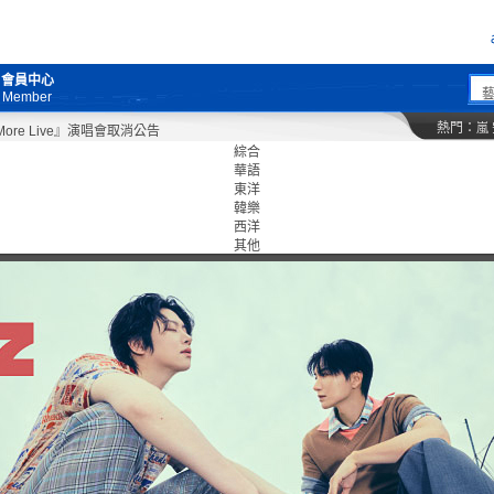
會員中心
Member
熱門：
嵐
e Live』演唱會取消公告
綜合
華語
東洋
韓樂
西洋
其他