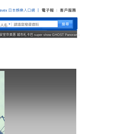
藝人名
安室奈美惠
城市札卡巴
super show
GHOST
Panorama