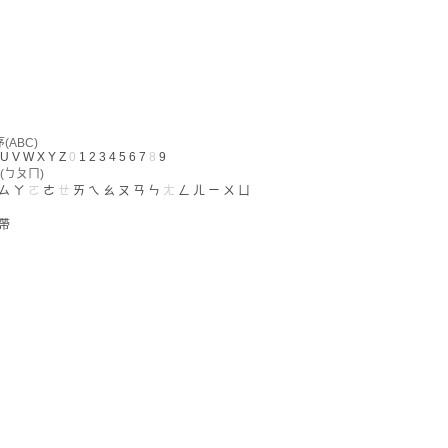
ABC)
U
V
W
X
Y
Z
0
1
2
3
4
5
6
7
8
9
(ㄅㄆㄇ)
ㄙ
ㄚ
ㄛ
ㄜ
ㄝ
ㄞ
ㄟ
ㄠ
ㄡ
ㄢ
ㄣ
ㄤ
ㄥ
ㄦ
ㄧ
ㄨ
ㄩ
帶