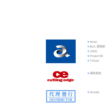
4ever
BoA, 劉雨昕
JADE
Project 88
T-Rush
嘻哈高校
Doodle