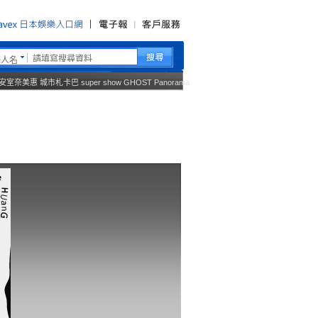
藝人名
安室奈美惠
城市札卡巴
super show
GHOST
Panorama