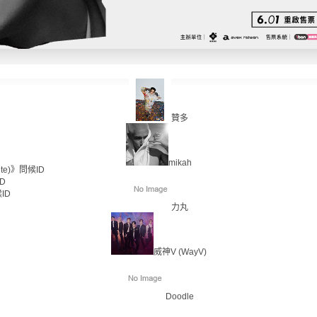
贊多
mikah
te)》問候ID
D
ID
力丸
威神V (WayV)
Doodle