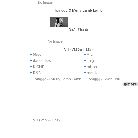
Tomggg & Merry Lamb Lamb
BoA, 劉雨昕
VH (Vast & Hazy)
5566
A-Lin
dance flow
i.n.g
K ONE
mikah
R&B
roomie
Tomggg & Merry Lamb Lamb
Tomggg & Wen Hsu
VH (Vast & Hazy)