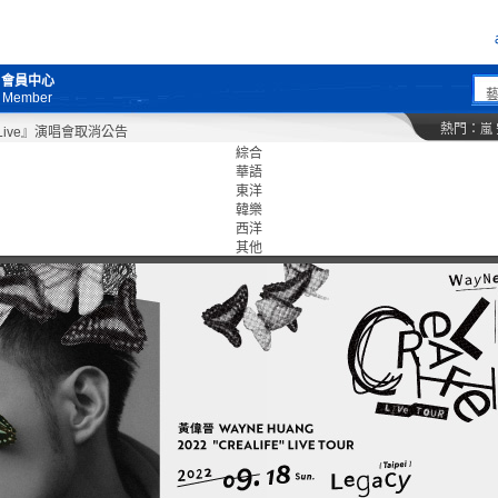
會員中心
Member
熱門：
嵐
ve』演唱會取消公告
綜合
華語
東洋
韓樂
西洋
其他