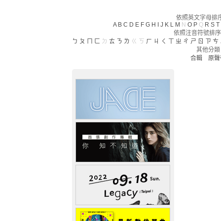
依照英文字母排序(
A
B
C
D
E
F
G
H
I
J
K
L
M
N
O
P
Q
R
S
T
依照注音符號排序
ㄅ
ㄆ
ㄇ
ㄈ
ㄉ
ㄊ
ㄋ
ㄌ
ㄍ
ㄎ
ㄏ
ㄐ
ㄑ
ㄒ
ㄓ
ㄔ
ㄕ
ㄖ
ㄗ
ㄘ
其他分類
合輯
原聲