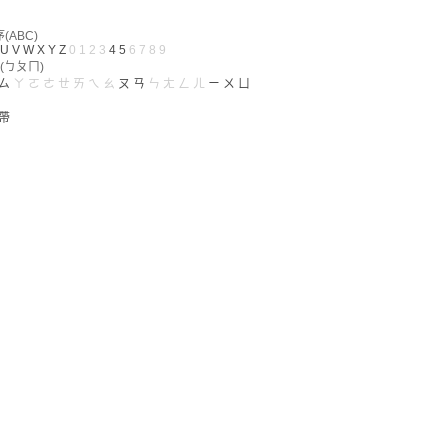
ABC)
U
V
W
X
Y
Z
0
1
2
3
4
5
6
7
8
9
(ㄅㄆㄇ)
ㄙ
ㄚ
ㄛ
ㄜ
ㄝ
ㄞ
ㄟ
ㄠ
ㄡ
ㄢ
ㄣ
ㄤ
ㄥ
ㄦ
ㄧ
ㄨ
ㄩ
帶