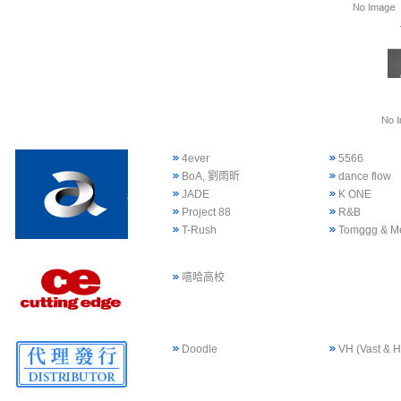
4ever
5566
BoA, 劉雨昕
dance flow
JADE
K ONE
Project 88
R&B
T-Rush
Tomggg & M
嘻哈高校
Doodle
VH (Vast & H