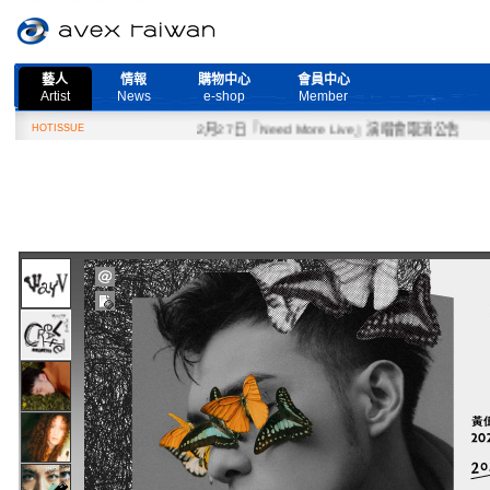
藝人
情報
購物中心
會員中心
Artist
News
e-shop
Member
HOTISSUE
2月27日『Need More Live』演唱會取消公告