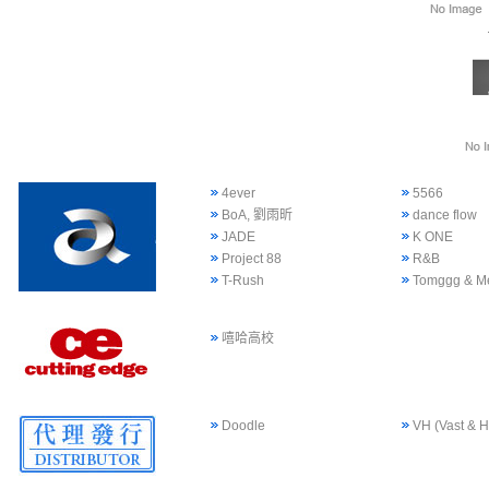
4ever
5566
BoA, 劉雨昕
dance flow
JADE
K ONE
Project 88
R&B
T-Rush
Tomggg & M
嘻哈高校
Doodle
VH (Vast & H