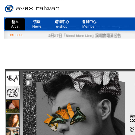
藝人
情報
購物中心
會員中心
Artist
News
e-shop
Member
HOTISSUE
2月27日『Need More Live』演唱會取消公告