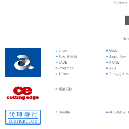
4ever
5566
BoA, 劉雨昕
dance flow
JADE
K ONE
Project 88
R&B
T-Rush
Tomggg & M
嘻哈高校
Doodle
VH (Vast & H