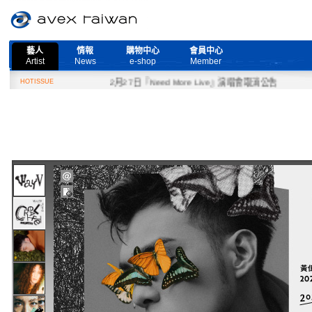
藝人
情報
購物中心
會員中心
Artist
News
e-shop
Member
HOTISSUE
2月27日『Need More Live』演唱會取消公告