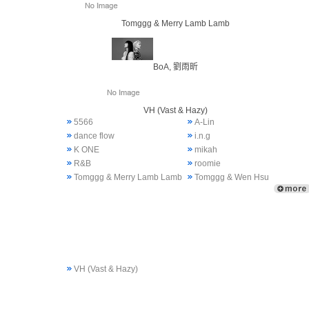
Tomggg & Merry Lamb Lamb
BoA, 劉雨昕
VH (Vast & Hazy)
5566
A-Lin
dance flow
i.n.g
K ONE
mikah
R&B
roomie
Tomggg & Merry Lamb Lamb
Tomggg & Wen Hsu
VH (Vast & Hazy)