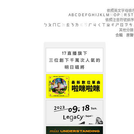
依照英文字母排序(
A
B
C
D
E
F
G
H
I
J
K
L
M
N
O
P
Q
R
S
T
依照注音符號排序
ㄅ
ㄆ
ㄇ
ㄈ
ㄉ
ㄊ
ㄋ
ㄌ
ㄍ
ㄎ
ㄏ
ㄐ
ㄑ
ㄒ
ㄓ
ㄔ
ㄕ
ㄖ
ㄗ
ㄘ
其他分類
合輯
原聲