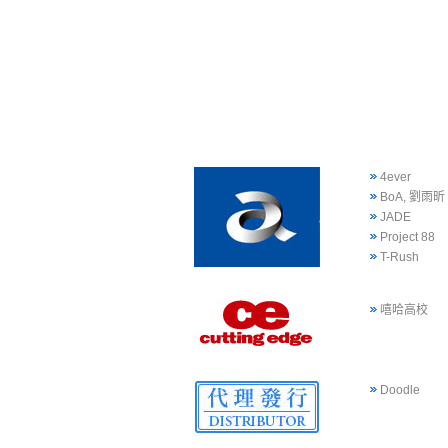
4ever
BoA, 劉雨昕
JADE
Project 88
T-Rush
嘻哈高校
Doodle