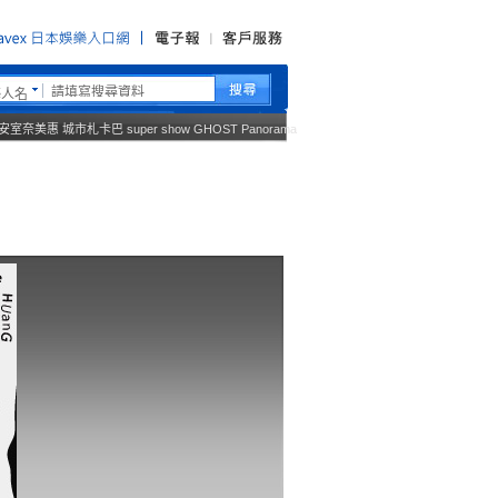
藝人名
安室奈美惠
城市札卡巴
super show
GHOST
Panorama