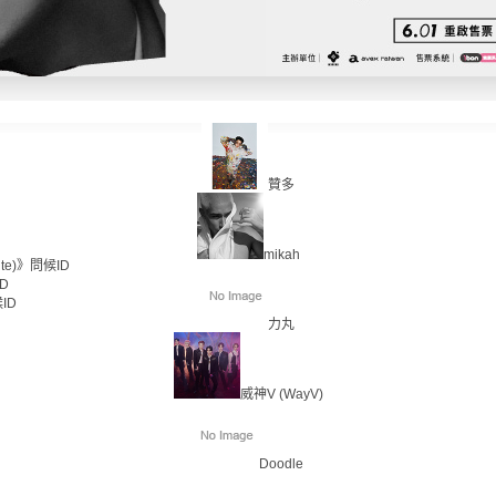
贊多
mikah
te)》問候ID
D
ID
力丸
威神V (WayV)
Doodle