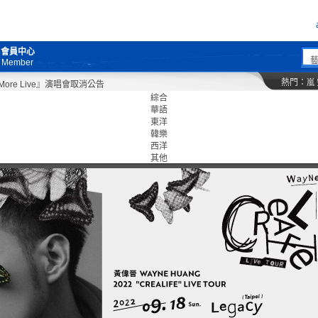
會員中心
Member
熱門：
嵐
 Live』演唱會取消公告
綜合
華語
東洋
韓樂
西洋
其他