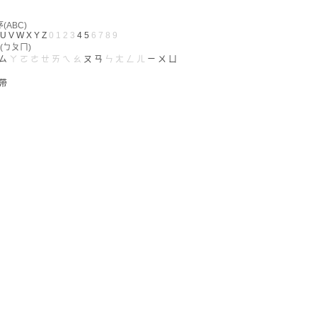
ABC)
U
V
W
X
Y
Z
0
1
2
3
4
5
6
7
8
9
(ㄅㄆㄇ)
ㄙ
ㄚ
ㄛ
ㄜ
ㄝ
ㄞ
ㄟ
ㄠ
ㄡ
ㄢ
ㄣ
ㄤ
ㄥ
ㄦ
ㄧ
ㄨ
ㄩ
帶