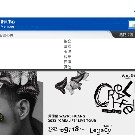
會員中心
Member
熱門：
嵐
公告
綜合
華語
東洋
韓樂
西洋
其他