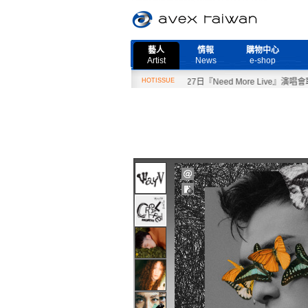
藝人
情報
購物中心
Artist
News
e-shop
HOTISSUE
2月27日『Need More Live』演唱會取消