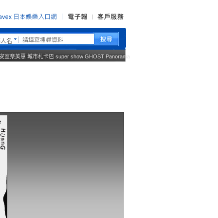
藝人名
安室奈美惠
城市札卡巴
super show
GHOST
Panorama