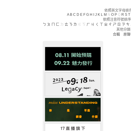
依照英文字母排序(
A
B
C
D
E
F
G
H
I
J
K
L
M
N
O
P
Q
R
S
T
依照注音符號排序
ㄅ
ㄆ
ㄇ
ㄈ
ㄉ
ㄊ
ㄋ
ㄌ
ㄍ
ㄎ
ㄏ
ㄐ
ㄑ
ㄒ
ㄓ
ㄔ
ㄕ
ㄖ
ㄗ
ㄘ
其他分類
合輯
原聲