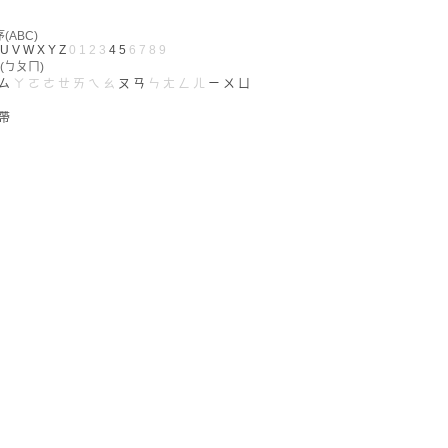
ABC)
U
V
W
X
Y
Z
0
1
2
3
4
5
6
7
8
9
(ㄅㄆㄇ)
ㄙ
ㄚ
ㄛ
ㄜ
ㄝ
ㄞ
ㄟ
ㄠ
ㄡ
ㄢ
ㄣ
ㄤ
ㄥ
ㄦ
ㄧ
ㄨ
ㄩ
帶