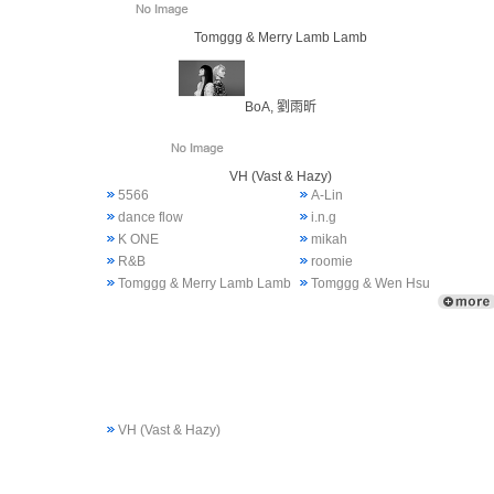
Tomggg & Merry Lamb Lamb
BoA, 劉雨昕
VH (Vast & Hazy)
5566
A-Lin
dance flow
i.n.g
K ONE
mikah
R&B
roomie
Tomggg & Merry Lamb Lamb
Tomggg & Wen Hsu
VH (Vast & Hazy)