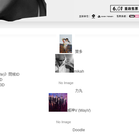
贊多
mikah
te)》問候ID
D
ID
力丸
威神V (WayV)
Doodle