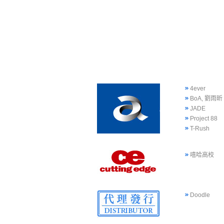
4ever
BoA, 劉雨昕
JADE
Project 88
T-Rush
嘻哈高校
Doodle