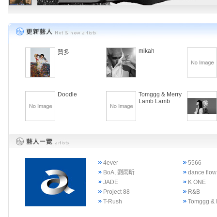
mikah
贊多
Doodle
Tomggg & Merry
Lamb Lamb
4ever
5566
BoA, 劉雨昕
dance flow
JADE
K ONE
Project 88
R&B
T-Rush
Tomggg & 