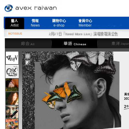
藝人
情報
購物中心
會員中心
Artist
News
e-shop
Member
HOTISSUE
2月27日『Need More Live』演唱會取消公告
綜合
華語
東洋