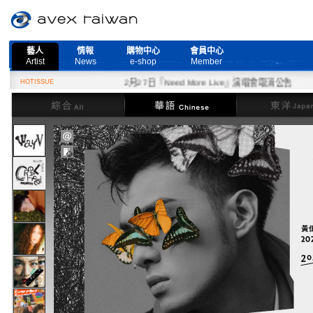
藝人
情報
購物中心
會員中心
Artist
News
e-shop
Member
HOTISSUE
2月27日『Need More Live』演唱會取消公告
綜合
華語
東洋