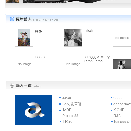
mikah
贊多
Doodle
Tomggg & Merry
Lamb Lamb
4ever
5566
BoA, 劉雨昕
dance flow
JADE
K ONE
Project 88
R&B
T-Rush
Tomggg & 