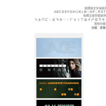
依照英文字母排序(
A
B
C
D
E
F
G
H
I
J
K
L
M
N
O
P
Q
R
S
T
依照注音符號排序
ㄅ
ㄆ
ㄇ
ㄈ
ㄉ
ㄊ
ㄋ
ㄌ
ㄍ
ㄎ
ㄏ
ㄐ
ㄑ
ㄒ
ㄓ
ㄔ
ㄕ
ㄖ
ㄗ
ㄘ
其他分類
合輯
原聲