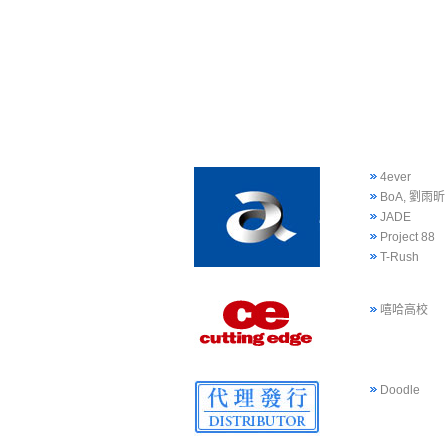
4ever
BoA, 劉雨昕
JADE
Project 88
T-Rush
嘻哈高校
Doodle