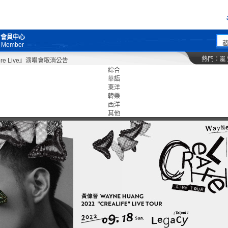
會員中心
Member
熱門：
嵐
 Live』演唱會取消公告
綜合
華語
東洋
韓樂
西洋
其他