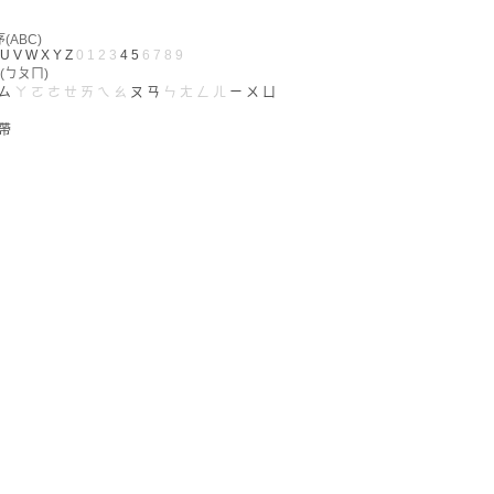
ABC)
U
V
W
X
Y
Z
0
1
2
3
4
5
6
7
8
9
(ㄅㄆㄇ)
ㄙ
ㄚ
ㄛ
ㄜ
ㄝ
ㄞ
ㄟ
ㄠ
ㄡ
ㄢ
ㄣ
ㄤ
ㄥ
ㄦ
ㄧ
ㄨ
ㄩ
帶