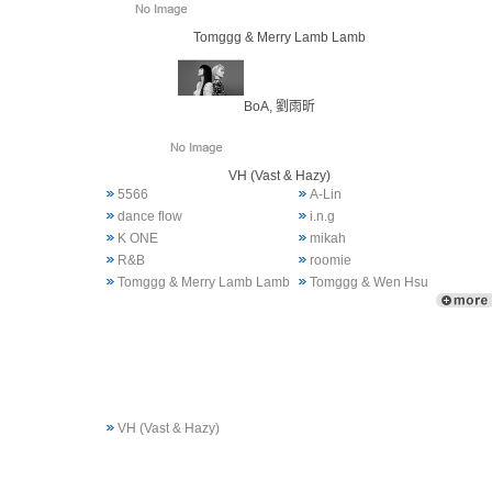
Tomggg & Merry Lamb Lamb
BoA, 劉雨昕
VH (Vast & Hazy)
5566
A-Lin
dance flow
i.n.g
K ONE
mikah
R&B
roomie
Tomggg & Merry Lamb Lamb
Tomggg & Wen Hsu
VH (Vast & Hazy)