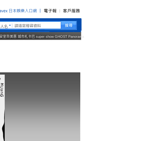
藝人名
安室奈美惠
城市札卡巴
super show
GHOST
Panorama