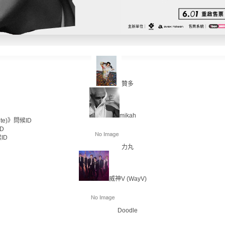
贊多
mikah
te)》問候ID
D
ID
力丸
威神V (WayV)
Doodle