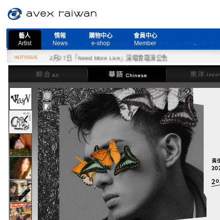
藝人
情報
購物中心
會員中心
Artist
News
e-shop
Member
HOTISSUE
2月27日『Need More Live』演唱會取消公告
綜合
華語
東洋