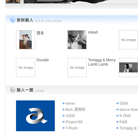
mikah
贊多
Doodle
Tomggg & Merry
Lamb Lamb
4ever
5566
BoA, 劉雨昕
dance flow
JADE
K ONE
Project 88
R&B
T-Rush
Tomggg & 