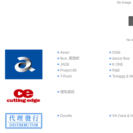
4ever
5566
BoA, 劉雨昕
dance flow
JADE
K ONE
Project 88
R&B
T-Rush
Tomggg & M
嘻哈高校
Doodle
VH (Vast & H