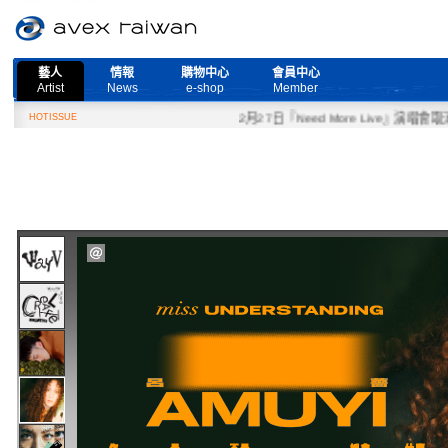
藝人
情報
購物中心
會員中心
Artist
News
e-shop
Member
HOTISSUE
2月27日『Need More Live』演唱會取消公