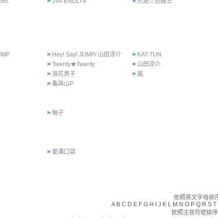
RI.
244 ENDLI-x
虎斑☆恐龍王
JUMP
Hey! Say! JUMP/ 山田涼介
KAT-TUN
Twenty★Twenty
山田涼介
浪花男子
嵐
龜與山P
柚子
愛滿口袋
依照英文字母排序(
A
B
C
D
E
F
G
H
I
J
K
L
M
N
O
P
Q
R
S
T
依照注音符號排序