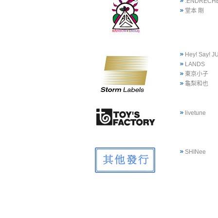
.ENDRECHE
堂本 剛
Hey! Say! 
LANDS
東京小子
龜梨和也
livetune
SHINee