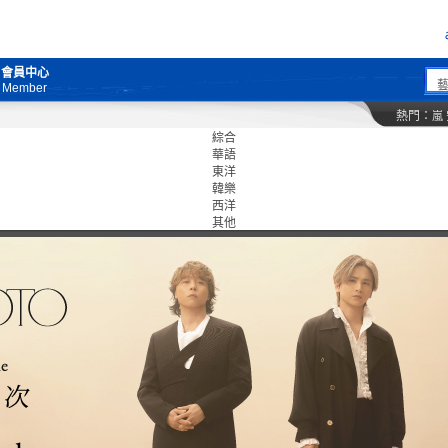
會員中心
Member
熱門：
嵐
綜合
華語
東洋
韓樂
西洋
其他