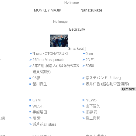
MONKEY MAJIK
Nanatsukaze
BsGravity
3markets[ ]
*Luna×OTOHATSUKI
0am
y
26Jino Masquerade
2NE1
3年E組 演唱人(渚&茅野&業&
5050
磯貝&前原)
96貓
恋ステバンド「Lilac」
笹川真生
坂井仁香 (超心動♡宣傳部)
GYM
NEWS
WEST.
山下智久
手越增田
米壽 司
人組
剛 紫
修二與彰
瀨戶花all stars