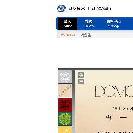
藝人
情報
購物中心
Artist
News
e-shop
2月27日『Need More Live』演唱會取消公告
HOTISSUE