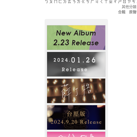
ㄅ
ㄆ
ㄇ
ㄈ
ㄉ
ㄊ
ㄋ
ㄌ
ㄍ
ㄎ
ㄏ
ㄐ
ㄑ
ㄒ
ㄓ
ㄔ
ㄕ
ㄖ
ㄗ
ㄘ
其他分類
合輯
原聲