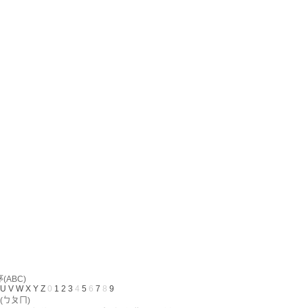
ABC)
U
V
W
X
Y
Z
0
1
2
3
4
5
6
7
8
9
(ㄅㄆㄇ)