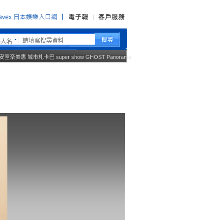
藝人名
安室奈美惠
城市札卡巴
super show
GHOST
Panorama