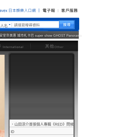
藝人名
安室奈美惠
城市札卡巴
super show
GHOST
Panorama
西洋
其他
‧
山田涼介首張個人專輯《RED》問候
ID