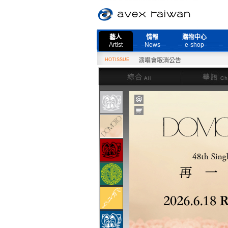
藝人
情報
購物中心
Artist
News
e-shop
2月27日『Need More Live』演唱會取消公告
HOTISSUE
綜合
華語