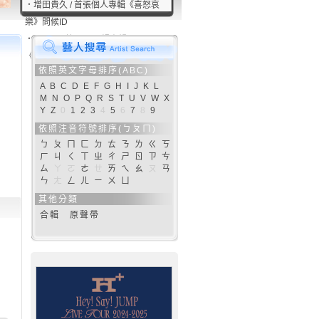
‧
增田貴久 / 首張個人專輯《喜怒哀
樂》問候ID
‧
NEWS / 第14張正規專輯
《JAPANEWS》問候ID
依照英文字母排序(ABC)
A
B
C
D
E
F
G
H
I
J
K
L
M
N
O
P
Q
R
S
T
U
V
W
X
Y
Z
0
1
2
3
4
5
6
7
8
9
依照注音符號排序(ㄅㄆㄇ)
ㄅ
ㄆ
ㄇ
ㄈ
ㄉ
ㄊ
ㄋ
ㄌ
ㄍ
ㄎ
ㄏ
ㄐ
ㄑ
ㄒ
ㄓ
ㄔ
ㄕ
ㄖ
ㄗ
ㄘ
ㄙ
ㄚ
ㄛ
ㄜ
ㄝ
ㄞ
ㄟ
ㄠ
ㄡ
ㄢ
ㄣ
ㄤ
ㄥ
ㄦ
ㄧ
ㄨ
ㄩ
其他分類
合輯
原聲帶