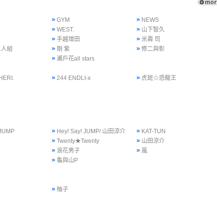
GYM
NEWS
WEST.
山下智久
手越增田
米壽 司
三人組
剛 紫
修二與彰
瀨戶花all stars
HERI.
244 ENDLI-x
虎斑☆恐龍王
 JUMP
Hey! Say! JUMP/ 山田涼介
KAT-TUN
Twenty★Twenty
山田涼介
浪花男子
嵐
龜與山P
柚子