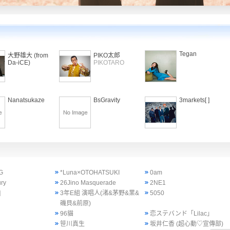
Tegan
大野雄大 (from
PIKO太郎
Da-iCE)
PIKOTARO
Nanatsukaze
BsGravity
3markets[ ]
G
*Luna×OTOHATSUKI
0am
ury
26Jino Masquerade
2NE1
]
3年E組 演唱人(渚&茅野&業&
5050
磯貝&前原)
96貓
恋ステバンド「Lilac」
笹川真生
坂井仁香 (超心動♡宣傳部)