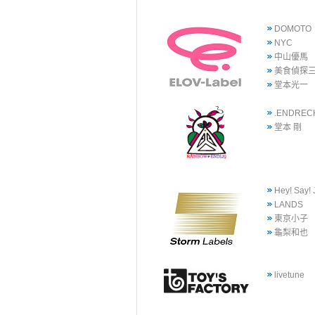
DOMOTO
NYC
中山優馬
美食偵探
堂本光一
.ENDREC
堂本 剛
Hey! Say!
LANDS
東京小子
龜梨和也
livetune