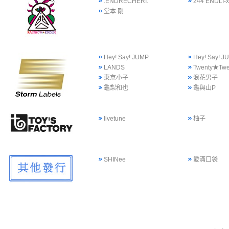
.ENDRECHERI.
244 ENDLI-x
堂本 剛
Hey! Say! JUMP
Hey! Say!
LANDS
Twenty★Twe
東京小子
浪花男子
龜梨和也
龜與山P
livetune
柚子
SHINee
愛滿口袋