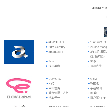
MONKEY M
#HASHTAG
*Luna×OTO
20th Century
26Jino Mas
3markets[ ]
3年E組 演唱
磯貝&前原)
7cm
96貓
笹川美和
笹川真生
DOMOTO
GYM
NYC
WEST.
中山優馬
手越增田
美食偵探三人組
剛 紫
堂本光一
瀨戶花all sta