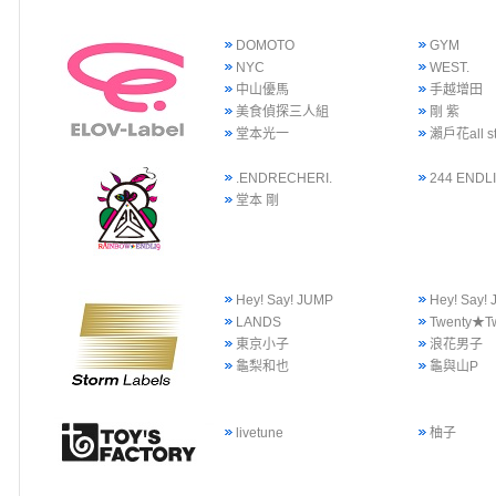
DOMOTO
GYM
NYC
WEST.
中山優馬
手越增田
美食偵探三人組
剛 紫
堂本光一
瀨戶花all st
.ENDRECHERI.
244 ENDLI
堂本 剛
Hey! Say! JUMP
Hey! Say
LANDS
Twenty★T
東京小子
浪花男子
龜梨和也
龜與山P
livetune
柚子