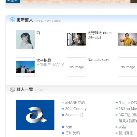
珀
大野雄大 (from
Da-iCE)
Nanatsukaze
猴子把戲
MONKEY MAJIK
#HASHTAG
*Luna×OT
20th Century
26Jino Ma
3markets[ ]
3年E組 演
磯貝&前原
7cm
96貓
笹川美和
笹川真生