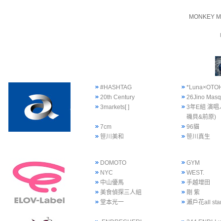
MONKEY M
#HASHTAG
*Luna×OTO
20th Century
26Jino Mas
3markets[ ]
3年E組 演唱
磯貝&前原)
7cm
96貓
笹川美和
笹川真生
DOMOTO
GYM
NYC
WEST.
中山優馬
手越增田
美食偵探三人組
剛 紫
堂本光一
瀨戶花all sta