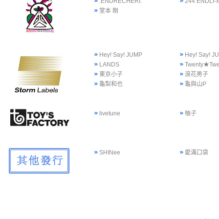
.ENDRECHERI.
244 ENDLI-x
堂本 剛
Hey! Say! JUMP
Hey! Say!
LANDS
Twenty★Twe
東京小子
浪花男子
龜梨和也
龜與山P
livetune
柚子
SHINee
愛滿口袋