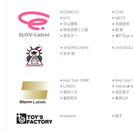
DOMOTO
GYM
NYC
WEST.
中山優馬
手越增田
美食偵探三人組
剛 紫
堂本光一
瀨戶花all st
.ENDRECHERI.
244 ENDLI
堂本 剛
Hey! Say! JUMP
Hey! Say
LANDS
Twenty★T
東京小子
浪花男子
龜梨和也
龜與山P
livetune
柚子