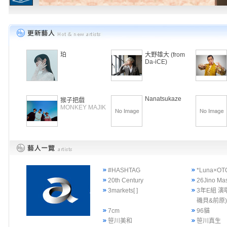
珀
大野雄大 (from
Da-iCE)
Nanatsukaze
猴子把戲
MONKEY MAJIK
#HASHTAG
*Luna×OT
20th Century
26Jino Ma
3markets[ ]
3年E組 演
磯貝&前原
7cm
96貓
笹川美和
笹川真生