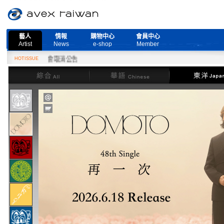
藝人
情報
購物中心
會員中心
Artist
News
e-shop
Member
ive』演唱會取消公告
HOTISSUE
綜合
華語
東洋