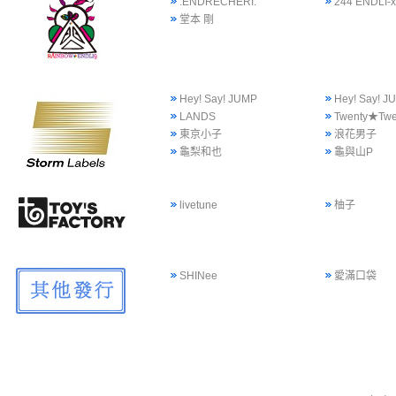
.ENDRECHERI.
244 ENDLI-x
堂本 剛
Hey! Say! JUMP
Hey! Say!
LANDS
Twenty★Twe
東京小子
浪花男子
龜梨和也
龜與山P
livetune
柚子
SHINee
愛滿口袋