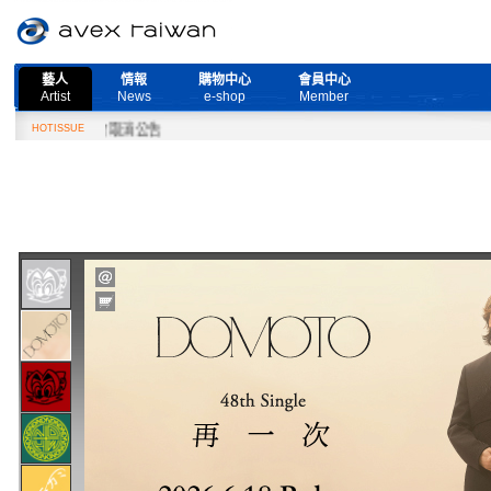
藝人
情報
購物中心
會員中心
Artist
News
e-shop
Member
ve』演唱會取消公告
HOTISSUE