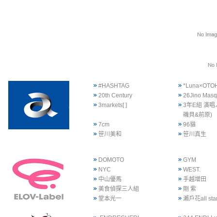
#HASHTAG
*Luna×OTO
20th Century
26Jino Mas
3markets[ ]
3年E組 演唱
磯貝&前原)
7cm
96貓
笹川美和
笹川真生
DOMOTO
GYM
NYC
WEST.
中山優馬
手越增田
美食偵探三人組
剛 紫
堂本光一
瀨戶花all sta