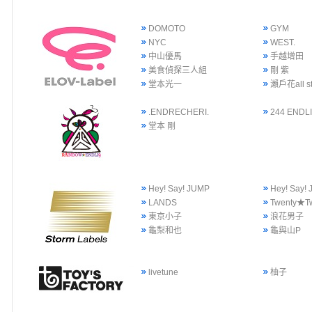
DOMOTO
GYM
NYC
WEST.
中山優馬
手越增田
美食偵探三人組
剛 紫
堂本光一
瀨戶花all st
.ENDRECHERI.
244 ENDLI
堂本 剛
Hey! Say! JUMP
Hey! Say
LANDS
Twenty★T
東京小子
浪花男子
龜梨和也
龜與山P
livetune
柚子