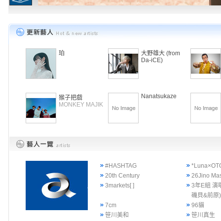
珀
大野雄大 (from
Da-iCE)
Nanatsukaze
猴子把戲
MONKEY MAJIK
#HASHTAG
*Luna×OT
20th Century
26Jino Ma
3markets[ ]
3年E組 演
磯貝&前原
7cm
96貓
笹川美和
笹川真生