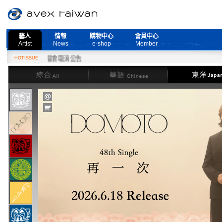
藝人
情報
購物中心
會員中心
Artist
News
e-shop
Member
Live』演唱會取消公告
HOTISSUE
綜合
華語
東洋