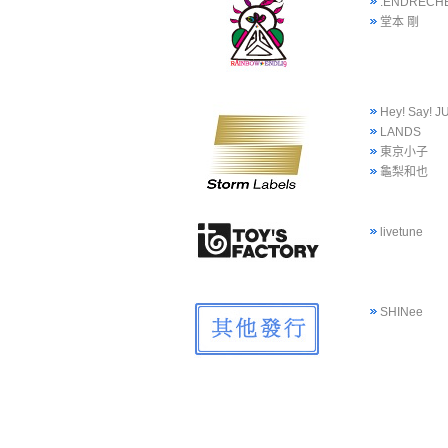
.ENDRECHE
堂本 剛
Hey! Say! 
LANDS
東京小子
龜梨和也
livetune
SHINee