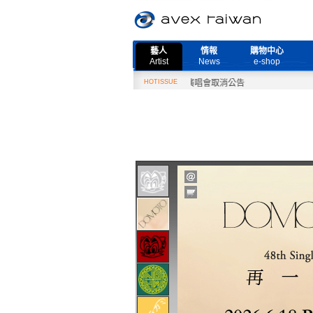
藝人
情報
購物中心
Artist
News
e-shop
2月27日『Need More Live』演唱會取消公告
HOTISSUE