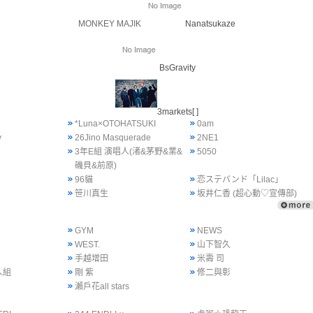
MONKEY MAJIK
Nanatsukaze
BsGravity
3markets[ ]
*Luna×OTOHATSUKI
0am
y
26Jino Masquerade
2NE1
3年E組 演唱人(渚&茅野&業&
5050
磯貝&前原)
96貓
恋ステバンド「Lilac」
笹川真生
坂井仁香 (超心動♡宣傳部)
GYM
NEWS
WEST.
山下智久
手越增田
米壽 司
人組
剛 紫
修二與彰
瀨戶花all stars