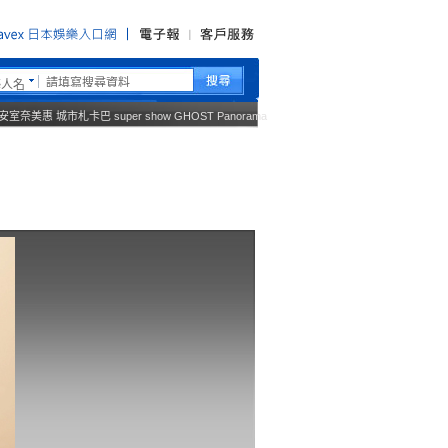
藝人名
安室奈美惠
城市札卡巴
super show
GHOST
Panorama