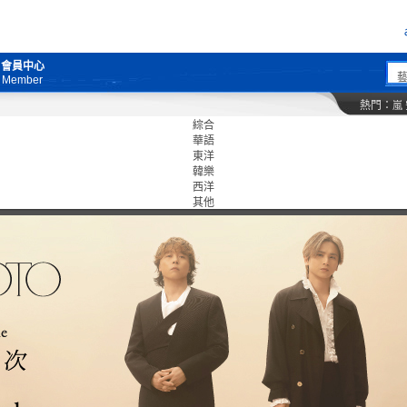
會員中心
Member
熱門：
嵐
綜合
華語
東洋
韓樂
西洋
其他