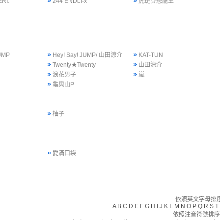
RI.
244 ENDLI-x
虎斑☆恐龍王
JUMP
Hey! Say! JUMP/ 山田涼介
KAT-TUN
Twenty★Twenty
山田涼介
浪花男子
嵐
龜與山P
柚子
愛滿口袋
依照英文字母排序(
A
B
C
D
E
F
G
H
I
J
K
L
M
N
O
P
Q
R
S
T
依照注音符號排序