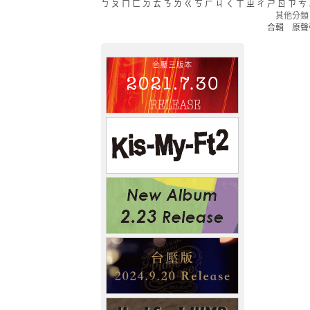
ㄅ
ㄆ
ㄇ
ㄈ
ㄉ
ㄊ
ㄋ
ㄌ
ㄍ
ㄎ
ㄏ
ㄐ
ㄑ
ㄒ
ㄓ
ㄔ
ㄕ
ㄖ
ㄗ
ㄘ
其他分類
合輯
原聲