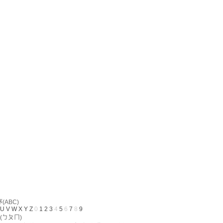
ABC)
U
V
W
X
Y
Z
0
1
2
3
4
5
6
7
8
9
(ㄅㄆㄇ)