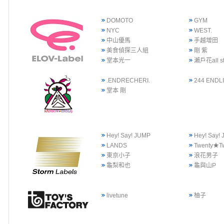
DOMOTO
GYM
NYC
WEST.
中山優馬
手越增田
美食偵探三人組
剛 紫
堂本光一
瀨戶花all st
.ENDRECHERI.
244 ENDLI
堂本 剛
Hey! Say! JUMP
Hey! Say
LANDS
Twenty★T
東京小子
浪花男子
龜梨和也
龜與山P
livetune
柚子