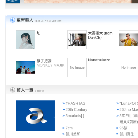
珀
大野雄大 (from
Da-iCE)
Nanatsukaze
猴子把戲
MONKEY MAJIK
#HASHTAG
*Luna×OT
20th Century
26Jino Ma
3markets[ ]
3年E組 演
磯貝&前原
7cm
96貓
笹川美和
笹川真生