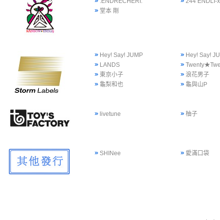
.ENDRECHERI.
244 ENDLI-x
堂本 剛
Hey! Say! JUMP
Hey! Say!
LANDS
Twenty★Twe
東京小子
浪花男子
龜梨和也
龜與山P
livetune
柚子
SHINee
愛滿口袋