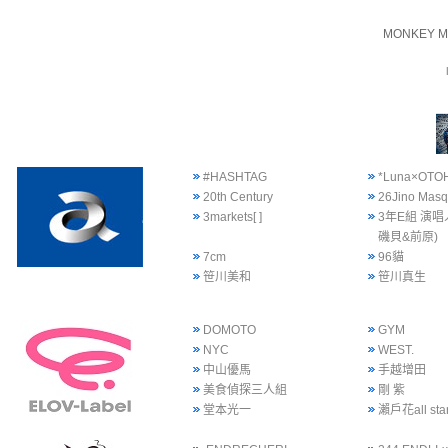
MONKEY M
#HASHTAG
*Luna×OTO
20th Century
26Jino Mas
3markets[ ]
3年E組 演唱
磯貝&前原)
7cm
96貓
笹川美和
笹川真生
DOMOTO
GYM
NYC
WEST.
中山優馬
手越增田
美食偵探三人組
剛 紫
堂本光一
瀨戶花all sta