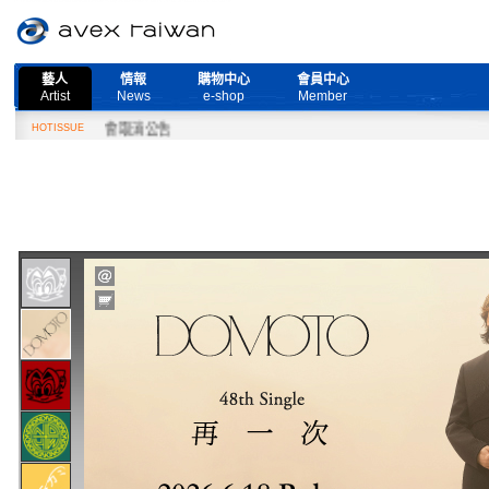
藝人
情報
購物中心
會員中心
Artist
News
e-shop
Member
ive』演唱會取消公告
HOTISSUE