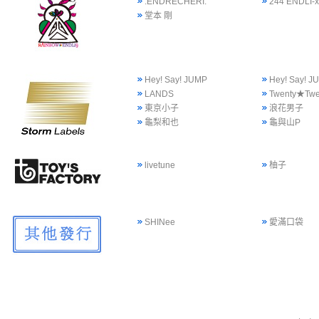
.ENDRECHERI.
244 ENDLI-x
堂本 剛
Hey! Say! JUMP
Hey! Say!
LANDS
Twenty★Twe
東京小子
浪花男子
龜梨和也
龜與山P
livetune
柚子
SHINee
愛滿口袋