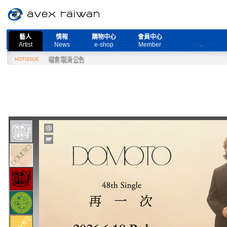
藝人
情報
購物中心
會員中心
Artist
News
e-shop
Member
Live』演唱會取消公告
HOTISSUE