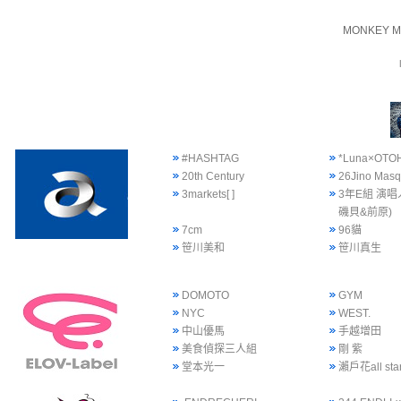
MONKEY M
#HASHTAG
*Luna×OTO
20th Century
26Jino Mas
3markets[ ]
3年E組 演唱
磯貝&前原)
7cm
96貓
笹川美和
笹川真生
DOMOTO
GYM
NYC
WEST.
中山優馬
手越增田
美食偵探三人組
剛 紫
堂本光一
瀨戶花all sta