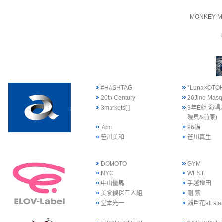
MONKEY M
#HASHTAG
*Luna×OTO
20th Century
26Jino Mas
3markets[ ]
3年E組 演唱
磯貝&前原)
7cm
96貓
笹川美和
笹川真生
DOMOTO
GYM
NYC
WEST.
中山優馬
手越增田
美食偵探三人組
剛 紫
堂本光一
瀨戶花all sta