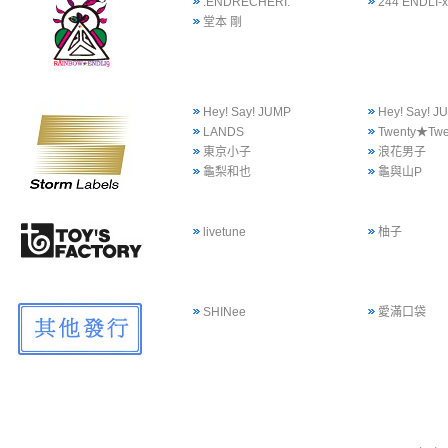
.ENDRECHERI.
244 ENDLI-x
堂本 剛
Hey! Say! JUMP
Hey! Say!
LANDS
Twenty★Twe
東京小子
浪花男子
龜梨和也
龜與山P
livetune
柚子
SHINee
愛滿口袋