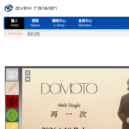
藝人
情報
購物中心
會員中心
Artist
News
e-shop
Member
e』演唱會取消公告
HOTISSUE