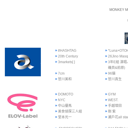
MONKEY M
#HASHTAG
*Luna×OTO
20th Century
26Jino Mas
3markets[ ]
3年E組 演唱
磯貝&前原)
7cm
96貓
笹川美和
笹川真生
DOMOTO
GYM
NYC
WEST.
中山優馬
手越增田
美食偵探三人組
剛 紫
堂本光一
瀨戶花all sta