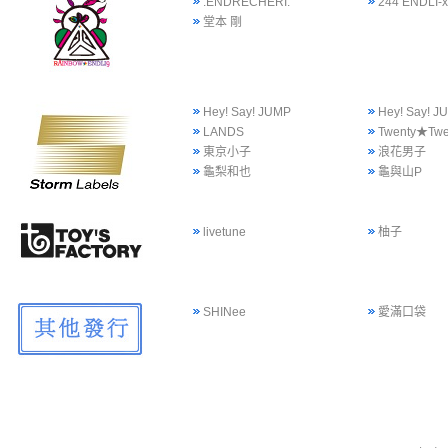
.ENDRECHERI.
244 ENDLI-x
堂本 剛
Hey! Say! JUMP
Hey! Say!
LANDS
Twenty★Twe
東京小子
浪花男子
龜梨和也
龜與山P
livetune
柚子
SHINee
愛滿口袋