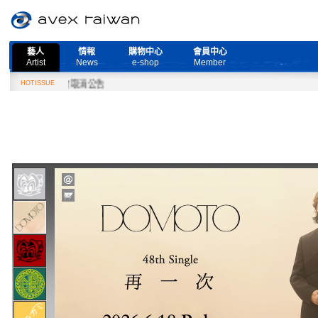
藝人
情報
購物中心
會員中心
Artist
News
e-shop
Member
ve』演唱會取消公告
HOTISSUE