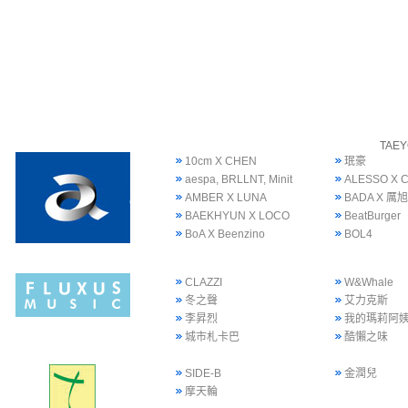
TAE
10cm X CHEN
珉豪
aespa, BRLLNT, Minit
ALESSO X 
AMBER X LUNA
BADA X 厲旭
BAEKHYUN X LOCO
BeatBurger
BoA X Beenzino
BOL4
CLAZZI
W&Whale
冬之聲
艾力克斯
李昇烈
我的瑪莉阿
城市札卡巴
酷懶之味
SIDE-B
金潤兒
摩天輪