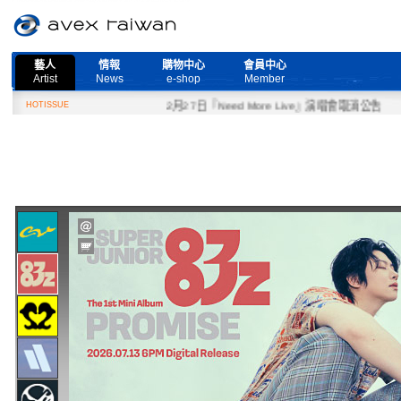
藝人
情報
購物中心
會員中心
Artist
News
e-shop
Member
HOTISSUE
2月27日『Need More Live』演唱會取消公告