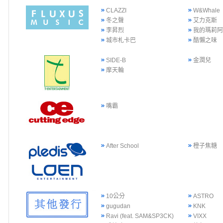
CLAZZI
W&Whale
冬之聲
艾力克斯
李昇烈
我的瑪莉
城市札卡巴
酷懶之味
SIDE-B
金潤兒
摩天輪
嘴霸
After School
橙子焦糖
10公分
ASTRO
gugudan
KNK
Ravi (feat. SAM&SP3CK)
VIXX