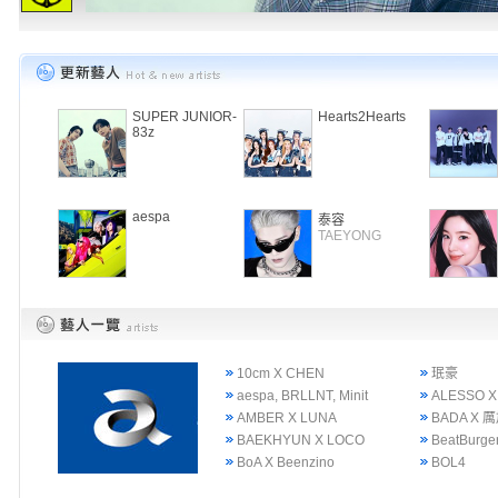
SUPER JUNIOR-
Hearts2Hearts
83z
aespa
泰容
TAEYONG
10cm X CHEN
珉豪
aespa, BRLLNT, Minit
ALESSO X
AMBER X LUNA
BADA X 
BAEKHYUN X LOCO
BeatBurge
BoA X Beenzino
BOL4