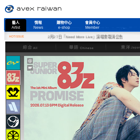
藝人
情報
購物中心
會員中心
Artist
News
e-shop
Member
HOTISSUE
2月27日『Need More Live』演唱會取消公告
綜合
華語
東洋