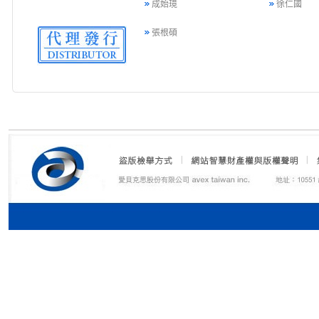
成始璄
徐仁國
張根碩