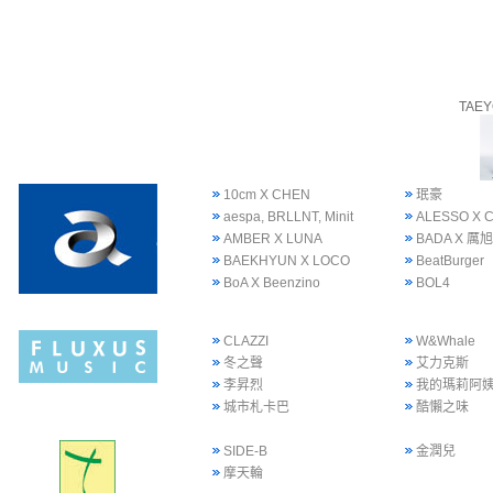
TAE
10cm X CHEN
珉豪
aespa, BRLLNT, Minit
ALESSO X 
AMBER X LUNA
BADA X 厲旭
BAEKHYUN X LOCO
BeatBurger
BoA X Beenzino
BOL4
CLAZZI
W&Whale
冬之聲
艾力克斯
李昇烈
我的瑪莉阿
城市札卡巴
酷懶之味
SIDE-B
金潤兒
摩天輪