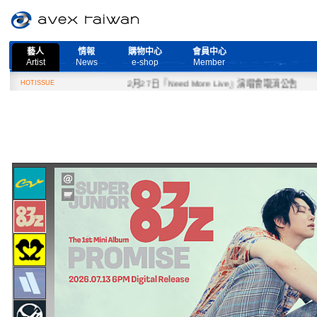
藝人
情報
購物中心
會員中心
Artist
News
e-shop
Member
HOTISSUE
2月27日『Need More Live』演唱會取消公告