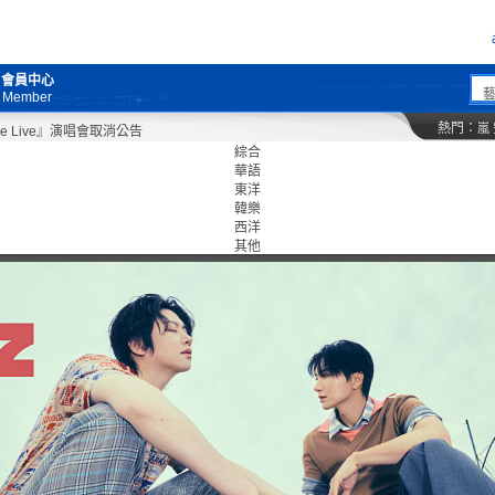
會員中心
Member
熱門：
嵐
Live』演唱會取消公告
綜合
華語
東洋
韓樂
西洋
其他