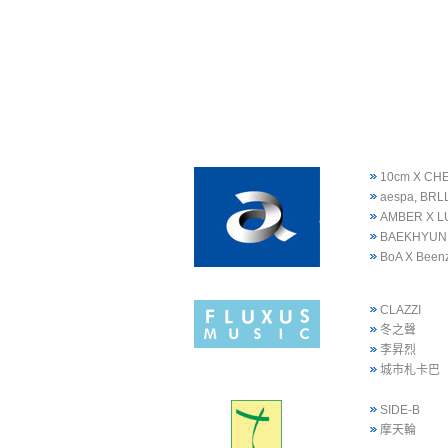
10cm X CH
aespa, BRLL
AMBER X L
BAEKHYUN
BoA X Been
CLAZZI
冬之聲
李昇烈
城市札卡巴
SIDE-B
摩天輪