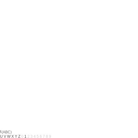
ABC)
U
V
W
X
Y
Z
0
1
2
3
4
5
6
7
8
9