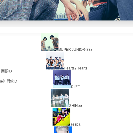
SUPER JUNIOR-83z
Hearts2Hearts
r》問候ID
ise》問候ID
RIIZE
SHINee
aespa