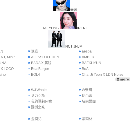
泰容
TAEYONG
IRENE
NCT JNJM
EN
珉豪
aespa
NT, Minit
ALESSO X CHEN
AMBER
UNA
BADA X 厲旭
BAEKHYUN
 X LOCO
BeatBurger
BoA
zino
BOL4
Cha, Ji Yeon X LDN Noise
W&Whale
W樂團
艾力克斯
伊芭蒂
我的瑪莉阿姨
狂戀樂團
酷懶之味
金潤兒
紫雨林