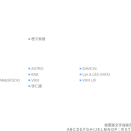
橙子焦糖
ASTRO
DAVICHI
KNK
Lyn & LE0 (VIXX)
 SAM&SP3CK)
VIXX
VIXX LR
徐仁國
依照英文字母排序(
A
B
C
D
E
F
G
H
I
J
K
L
M
N
O
P
Q
R
S
T