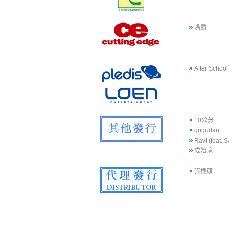
嘴霸
After School
10公分
gugudan
Ravi (feat.
成始璄
張根碩