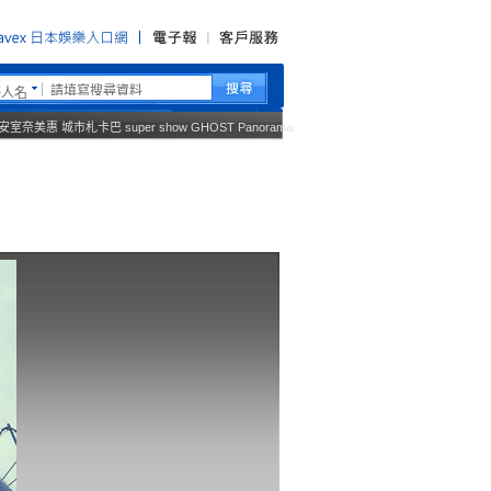
藝人名
安室奈美惠
城市札卡巴
super show
GHOST
Panorama