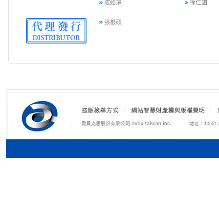
成始璄
徐仁國
張根碩