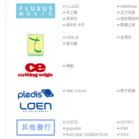
CLAZZI
W&Whale
冬之聲
艾力克斯
李昇烈
我的瑪莉
城市札卡巴
酷懶之味
SIDE-B
金潤兒
摩天輪
嘴霸
After School
橙子焦糖
10公分
ASTRO
gugudan
KNK
Ravi (feat. SAM&SP3CK)
VIXX