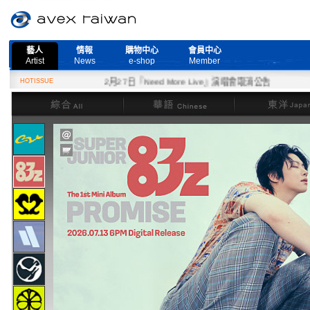
藝人
情報
購物中心
會員中心
Artist
News
e-shop
Member
HOTISSUE
2月27日『Need More Live』演唱會取消公告
綜合
華語
東洋