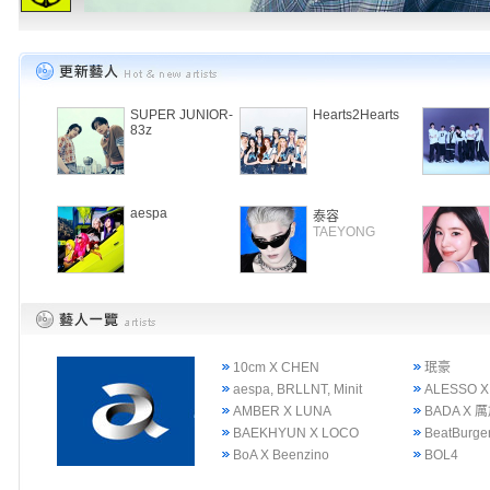
SUPER JUNIOR-
Hearts2Hearts
83z
aespa
泰容
TAEYONG
10cm X CHEN
珉豪
aespa, BRLLNT, Minit
ALESSO X
AMBER X LUNA
BADA X 
BAEKHYUN X LOCO
BeatBurge
BoA X Beenzino
BOL4