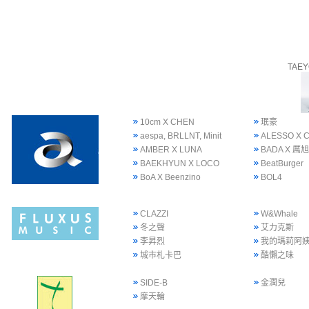
TAE
10cm X CHEN
珉豪
aespa, BRLLNT, Minit
ALESSO X 
AMBER X LUNA
BADA X 厲旭
BAEKHYUN X LOCO
BeatBurger
BoA X Beenzino
BOL4
CLAZZI
W&Whale
冬之聲
艾力克斯
李昇烈
我的瑪莉阿
城市札卡巴
酷懶之味
SIDE-B
金潤兒
摩天輪