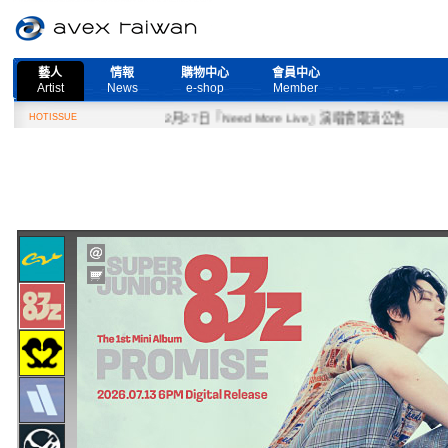
藝人
情報
購物中心
會員中心
Artist
News
e-shop
Member
HOTISSUE
2月27日『Need More Live』演唱會取消公告