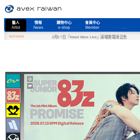
藝人
情報
購物中心
會員中心
Artist
News
e-shop
Member
HOTISSUE
2月27日『Need More Live』演唱會取消公告