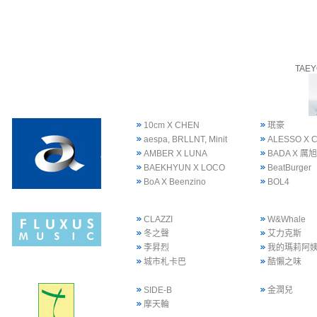
TAE
10cm X CHEN
珉豪
aespa, BRLLNT, Minit
ALESSO X 
AMBER X LUNA
BADA X 厲旭
BAEKHYUN X LOCO
BeatBurger
BoA X Beenzino
BOL4
CLAZZI
W&Whale
冬之聲
艾力克斯
李昇烈
我的瑪莉阿
城市札卡巴
酷懶之味
SIDE-B
金潤兒
摩天輪