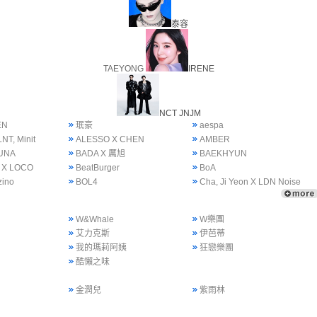
泰容
TAEYONG
IRENE
NCT JNJM
EN
珉豪
aespa
NT, Minit
ALESSO X CHEN
AMBER
UNA
BADA X 厲旭
BAEKHYUN
 X LOCO
BeatBurger
BoA
zino
BOL4
Cha, Ji Yeon X LDN Noise
W&Whale
W樂團
艾力克斯
伊芭蒂
我的瑪莉阿姨
狂戀樂團
酷懶之味
金潤兒
紫雨林