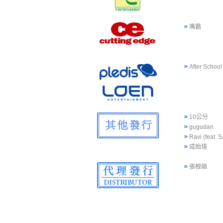
嘴霸
After School
10公分
gugudan
Ravi (feat.
成始璄
張根碩