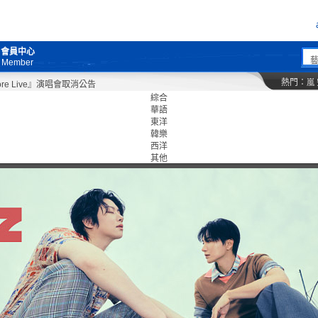
會員中心
Member
熱門：
嵐
Live』演唱會取消公告
綜合
華語
東洋
韓樂
西洋
其他