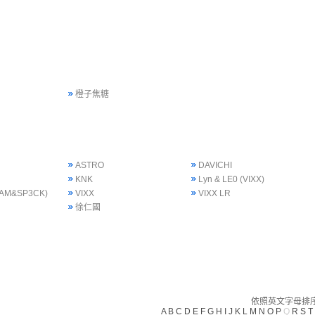
橙子焦糖
ASTRO
DAVICHI
KNK
Lyn & LE0 (VIXX)
 SAM&SP3CK)
VIXX
VIXX LR
徐仁國
依照英文字母排序(
A
B
C
D
E
F
G
H
I
J
K
L
M
N
O
P
Q
R
S
T