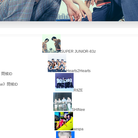
SUPER JUNIOR-83z
Hearts2Hearts
r》問候ID
ise》問候ID
RIIZE
SHINee
aespa