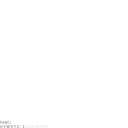
ABC)
U
V
W
X
Y
Z
0
1
2
3
4
5
6
7
8
9