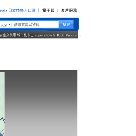
藝人名
安室奈美惠
城市札卡巴
super show
GHOST
Panorama