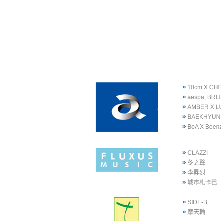
10cm X CH
aespa, BRLL
AMBER X L
BAEKHYUN
BoA X Been
CLAZZI
冬之聲
李昇烈
城市札卡巴
SIDE-B
摩天輪