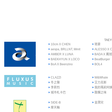
TAE
10cm X CHEN
珉豪
aespa, BRLLNT, Minit
ALESSO X 
AMBER X LUNA
BADA X 厲旭
BAEKHYUN X LOCO
BeatBurger
BoA X Beenzino
BOL4
CLAZZI
W&Whale
冬之聲
艾力克斯
李昇烈
我的瑪莉阿
城市札卡巴
酷懶之味
SIDE-B
金潤兒
摩天輪