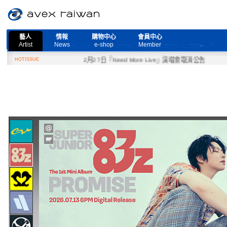
藝人
情報
購物中心
會員中心
Artist
News
e-shop
Member
HOTISSUE
2月27日『Need More Live』演唱會取消公告