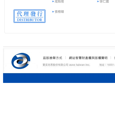
成始璄
徐仁國
張根碩