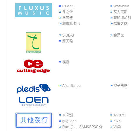
CLAZZI
W&Whale
冬之聲
艾力克斯
李昇烈
我的瑪莉
城市札卡巴
酷懶之味
SIDE-B
金潤兒
摩天輪
嘴霸
After School
橙子焦糖
10公分
ASTRO
gugudan
KNK
Ravi (feat. SAM&SP3CK)
VIXX