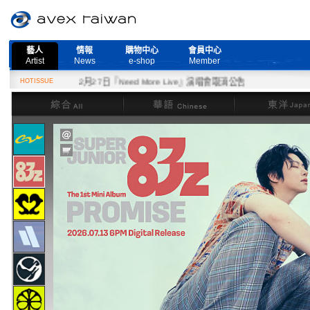
藝人
情報
購物中心
會員中心
Artist
News
e-shop
Member
HOTISSUE
2月27日『Need More Live』演唱會取消公告
綜合
華語
東洋