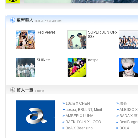
Red Velvet
SUPER JUNIOR-
83z
SHINee
aespa
10cm X CHEN
珉豪
aespa, BRLLNT, Minit
ALESSO X
AMBER X LUNA
BADA X 
BAEKHYUN X LOCO
BeatBurge
BoA X Beenzino
BOL4