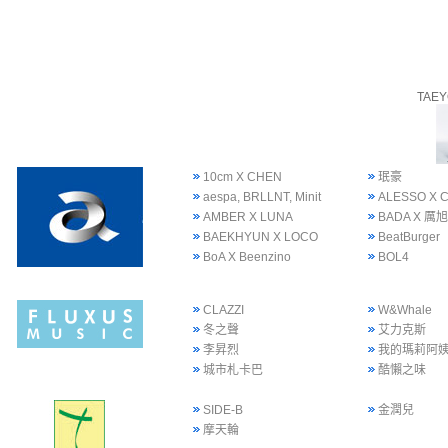
TAE
10cm X CHEN
珉豪
aespa, BRLLNT, Minit
ALESSO X 
AMBER X LUNA
BADA X 厲旭
BAEKHYUN X LOCO
BeatBurger
BoA X Beenzino
BOL4
CLAZZI
W&Whale
冬之聲
艾力克斯
李昇烈
我的瑪莉阿
城市札卡巴
酷懶之味
SIDE-B
金潤兒
摩天輪