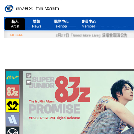
藝人
情報
購物中心
會員中心
Artist
News
e-shop
Member
HOTISSUE
2月27日『Need More Live』演唱會取消公告