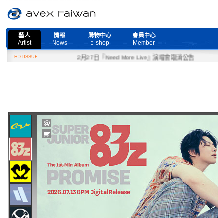
藝人
情報
購物中心
會員中心
Artist
News
e-shop
Member
HOTISSUE
2月27日『Need More Live』演唱會取消公告