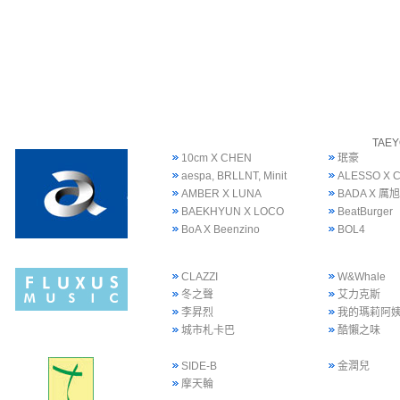
TAE
10cm X CHEN
珉豪
aespa, BRLLNT, Minit
ALESSO X 
AMBER X LUNA
BADA X 厲旭
BAEKHYUN X LOCO
BeatBurger
BoA X Beenzino
BOL4
CLAZZI
W&Whale
冬之聲
艾力克斯
李昇烈
我的瑪莉阿
城市札卡巴
酷懶之味
SIDE-B
金潤兒
摩天輪