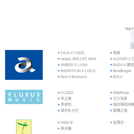
TAE
10cm X CHEN
珉豪
aespa, BRLLNT, Minit
ALESSO X 
AMBER X LUNA
BADA X 厲旭
BAEKHYUN X LOCO
BeatBurger
BoA X Beenzino
BOL4
CLAZZI
W&Whale
冬之聲
艾力克斯
李昇烈
我的瑪莉阿
城市札卡巴
酷懶之味
SIDE-B
金潤兒
摩天輪