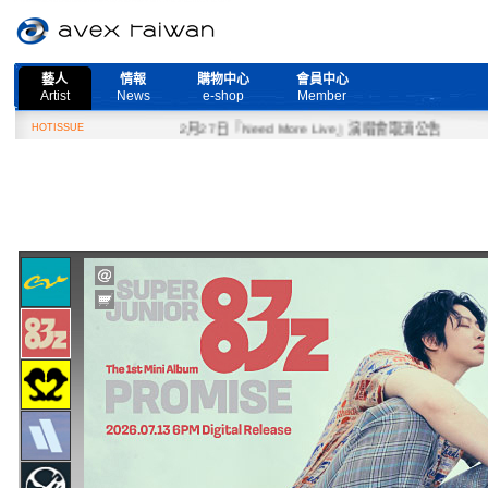
藝人
情報
購物中心
會員中心
Artist
News
e-shop
Member
HOTISSUE
2月27日『Need More Live』演唱會取消公告